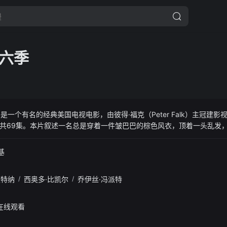
六季
是一个有名的经典美国电视电影，由彼得·福克（Peter Falk）主冠建影视App
年期间，共69集。本片叙述一名总是穿着一件皱巴巴的棕色风衣，顶着一头乱
主角法兰克·可伦坡（Frank Columbo）。看似不修边幅的他，总是
。 本片每集独立成篇，一大特点是每集中客串演出犯人角色的全为名演
基
式;先描述犯人作案的情形，而后描写可伦坡从与嫌疑犯的交谈及证据中
无缝的杀人计划，都逃不过他的锐眼。他的一句名言是：‘世上没有完美
夏特纳
/
西奥多·比凯尔
/
乔伊丝·冯派特
抓住犯人），而不是常见的whodunit（谁是凶手）、howdunit（手法）或w
品，往往会被叫成‘神探可伦坡或古畑任三郎风格’。日本著名编剧 三谷幸
探可伦坡’－《古畑任三郎》。
费在线观看