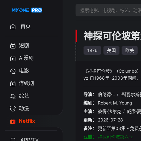
首页
神探可伦坡第
短剧
1976
美国
欧美
AI漫剧
电影
《神探可伦坡》（Columbo）
yz 自1968年~2003
连续剧
辆老爷车的洛杉矶重案组的刑警
种案件，并让犯人无从抵赖
导演：
伯纳德·L
/
·科瓦尔斯
综艺
是剧情采用固定的倒叙推理形
编剧：
Robert M. Young
不得不自白。犯人原以为天衣
动漫
主演：
彼得·法尔克
/
威廉·
着重如howcatchem（如何
此在日本若出现倒叙推理的作
更新：
2026-07-28
Netflix
长大后更是创作了’日本版神
备注：
更新至第03集 - 免
豆瓣：
神探可伦坡第六季
APP/TV