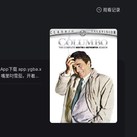
观看记录
我的观影记录
下载 app.ygba.x
暂无观看影片的记录
发，嘴里叼雪茄，开着一
以敏锐的推理能力侦破各
员与名人。另一特点
确定其嫌疑，逼得犯人
犯罪’。 倒叙推理，
hydunit（动机）。因
喜 从小就可伦坡迷，