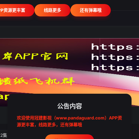
PP资源更丰富
线路更多
还有弹幕哦
公告内容
欢迎使用冠建影视（www.pandaguard.com）APP资
源更丰富，线路更多，还有弹幕哦
02集
第03集