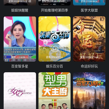
更新20260805第1期
更新20260805第9期上
更新20260804
姐姐快醒醒
开始推理吧第四季
医学大联盟
更新20260805
更新30230724
更新202507140
百变智多星
娱乐百分百
命运好好玩