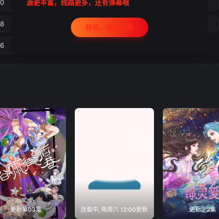
10
11
12
13
源更丰富，线路更多，还有弹幕哦
18
19
20
21
好的，我记住啦
26
更新第03集
连载中, 每周六 12:00更新
更新至2集