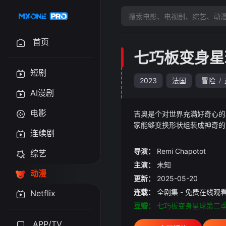
首页
七巧板变身星
短剧
2023
法国
冒险
/
AI漫剧
电影
吉奥是个对世界充满好奇心的
家能够变换形状组装成神奇的
连续剧
议的困冠建影视发布页 app
大河甚至还有金字塔形状的山
导演：
Remi Chapotot
综艺
装……想象力没有任何限制！
主演：
未知
动漫
更新：
2025-05-20
连载：
全剧集 - 免费在线观
Netflix
豆瓣：
七巧板变身星球第二
APP/TV