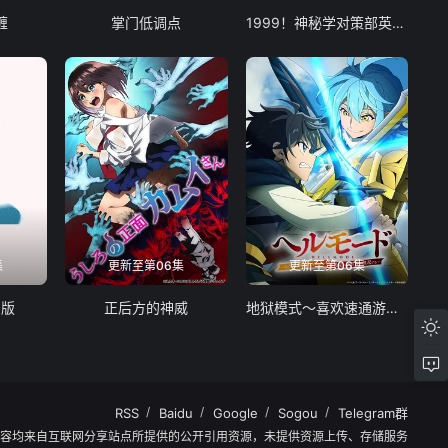
缠
掌门低调点
1999！神秘学对策部英配版
集
更新至第06集
更新至第06集
画版
正后方的神威
地狱模式～喜欢速通游戏的玩家在废设定异世界无双～第二季
RSS
Baidu
Google
Sogou
Telegram群
内容均来自互联网分享站点所提供的公开引用资源，未提供资源上传、存储服务