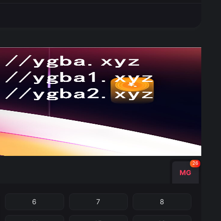
26
MG
6
7
8