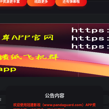
PP资源更丰富
线路更多
还有弹幕哦
公告内容
2
3
4
5
欢迎使用冠建影视（www.pandaguard.com）APP资