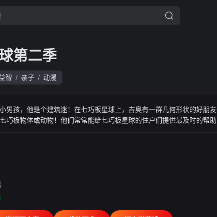
球第二季
益智
亲子
动漫
/
/
小男孩，他是个建筑迷！在七巧板星球上，吉奥有一群几何形状的好朋友
七巧板物体或动物！他们常常能给七巧板星球的住户们提供最及时的帮助
.ygba.xyz七巧板星球的自然景观更是独具特色：有立方体的峡谷，无重
脉！剧集片末将有一分钟的七巧板拼图学习回顾，趣味又好玩。超过600
看
季