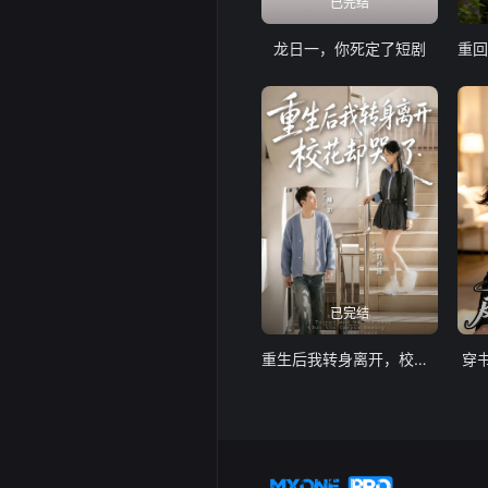
已完结
龙日一，你死定了短剧
已完结
重生后我转身离开，校花却哭了
穿