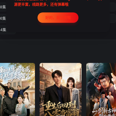
源更丰富，线路更多，还有弹幕哦
18集
第19集
第20集
第21集
好的，我记住啦
26集
第27集
第28集
第29集
34集