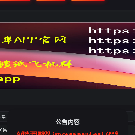
2集
第3集
第4集
第5集
公告内容
10集
第11集
第12集
第13集
欢迎使用冠建影视（www.pandaguard.com）APP资