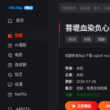
首页
菩堤血染负心
短剧
2025
大陆
短剧
AI漫剧
电影
冠建影视App下载 ygba1.xyz
连续剧
导演：
未知
综艺
主演：
未知
更新：
2026-07-28
动漫
备注：
完结 - 免费在线观看
Netflix
豆瓣：
菩堤血染负心灯
立即播放
A
APP/TV