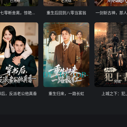
已完结
已完结
已完结
重回七零断舍离，惊艳逆袭当首富
重生后回到八零当富翁
一剑斩古神，那
已完结
已完结
完结
书后，反派老公他真香
重生归来，一路长虹
上城之下：犯