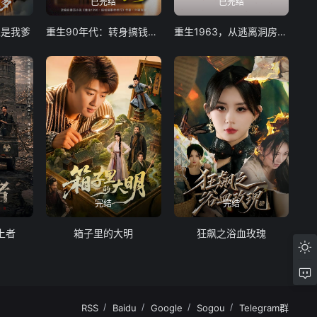
已完结
已完结
人是我爹
重生90年代：转身搞钱搞事
重生1963，从逃离洞房开始
完结
完结
上者
箱子里的大明
狂飙之浴血玫瑰
RSS
Baidu
Google
Sogou
Telegram群