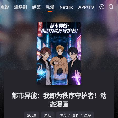
电影
连续剧
综艺
动漫
Netflix
APP/TV
我的观影记录
暂无观看影片的记录
都市异能：我即为秩序守护者！动
态漫画
2026
未知
逆袭
热血
动漫
/
/