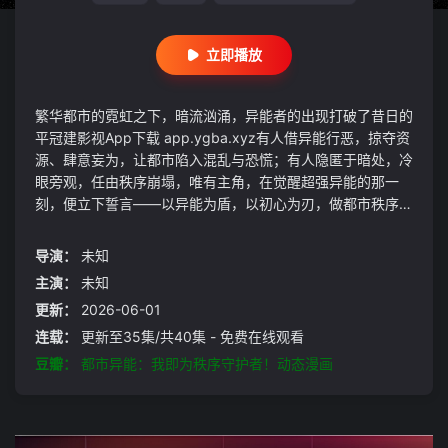
立即播放
繁华都市的霓虹之下，暗流汹涌，异能者的出现打破了昔日的
平冠建影视App下载 app.ygba.xyz有人借异能行恶，掠夺资
源、肆意妄为，让都市陷入混乱与恐慌；有人隐匿于暗处，冷
眼旁观，任由秩序崩塌，唯有主角，在觉醒超强异能的那一
刻，便立下誓言——以异能为盾，以初心为刃，做都市秩序的
唯一守护者。他觉醒的秩序异能，既能压制一切作恶的异能力
量，也能修复被破坏的都市秩序，更是邪恶异能者的克星。当
导演：
未知
街头出现异能冲突，当无辜者被肆意伤害，当黑暗势力试图颠
主演：
未知
覆都市安宁，他总会第一时间出现，以绝对实力碾压作恶者，
更新：
2026-06-01
以坚定信念守护每一份安稳。从街头的小范围冲突，到黑暗异
能组织的大规模反扑，他一路前行，孤身对抗所有破坏秩序的
连载：
更新至35集/共40集 - 免费在线观看
力量。他不畏惧强敌，不妥协于黑暗，哪怕被邪恶势力围堵、
豆瓣：
都市异能：我即为秩序守护者！动态漫画
被质疑误解，也从未动摇守护都市的决心，逐渐成为都市中最
坚实的依靠，成为所有正义异能者的信仰。