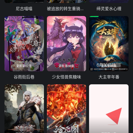
尼古喵喵
被追放的转生重骑士用游戏知识开无双
缔灵爱水心缠
更新第02集
更新第06集
更新第85集
谷雨街后巷
少女怪兽焦糖味
大主宰年番