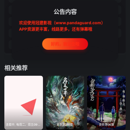
第21集
第22集
第23集
第24集
公告内容
第25集
第26集
第27集
第28集
欢迎使用冠建影视（www.pandaguard.com）
APP资源更丰富，线路更多，还有弹幕哦
第29集
第30集
第31集
第32集
好的，我记住啦
第33集
第34集
第35集
相关推荐
连载中, 每周二、周五09:00更新
更新第281集
更新第06集