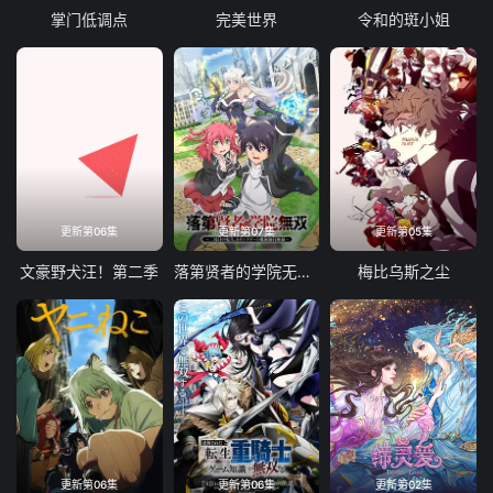
掌门低调点
完美世界
令和的斑小姐
更新第06集
更新第07集
更新第05集
文豪野犬汪！第二季
落第贤者的学院无双第二回转生，S等级作弊魔术师冒险记
梅比乌斯之尘
更新第06集
更新第06集
更新第02集