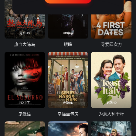
更新HD
HD中字
更新HD
热血大陈岛
眼眸
寻爱四次方
HD中字
更新HD
更新HD
鬼低语
幸福面包房
为意大利干杯