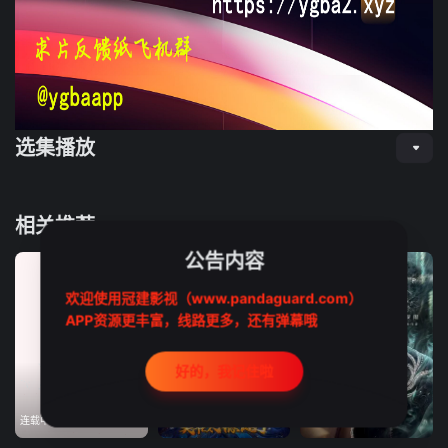
选集播放
相关推荐
公告内容
欢迎使用冠建影视（www.pandaguard.com）
APP资源更丰富，线路更多，还有弹幕哦
好的，我记住啦
连载中, 每周二、四9:00更新
更新至153集
更新至5集