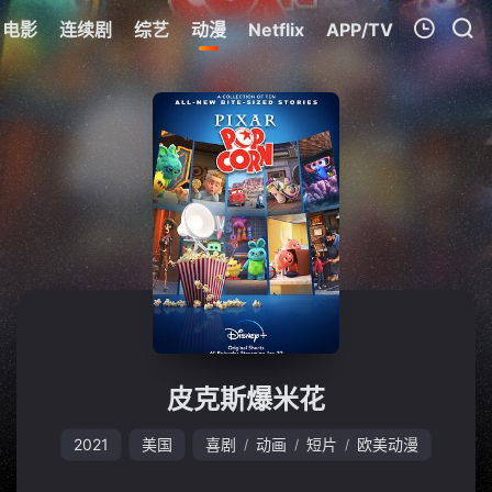
电影
连续剧
综艺
动漫
Netflix
APP/TV
我的观影记录
暂无观看影片的记录
皮克斯爆米花
2021
美国
喜剧
动画
短片
欧美动漫
/
/
/