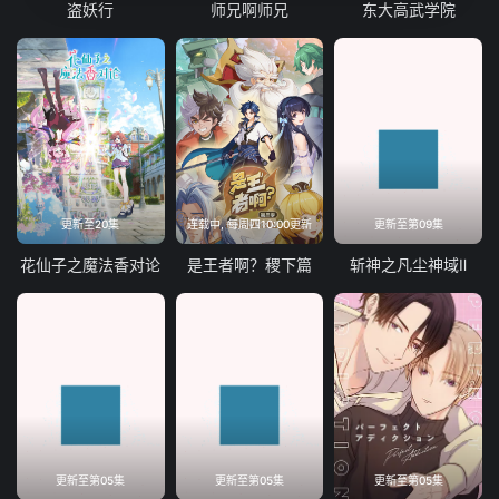
盗妖行
师兄啊师兄
东大高武学院
更新至20集
连载中, 每周四10:00更新
更新至第09集
花仙子之魔法香对论
是王者啊？稷下篇
斩神之凡尘神域Ⅱ
更新至第05集
更新至第05集
更新至第05集