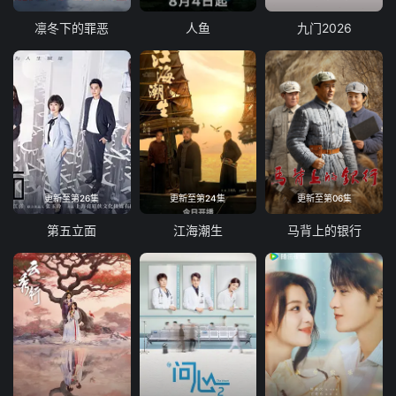
彩25
彩26
彩27
彩28
凛冬下的罪恶
人鱼
九门2026
更新至第26集
更新至第24集
更新至第06集
第五立面
江海潮生
马背上的银行