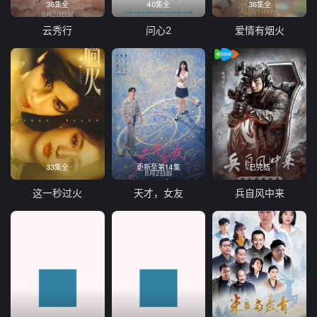
36集全
40集全
36集全
云秀行
问心2
爱情有烟火
33集全
更新至第14集
已完结
这一秒过火
天才，女友
兵自风中来