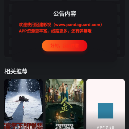
21
22
23
24
公告内容
25
26
27
28
欢迎使用冠建影视（www.pandaguard.com）
APP资源更丰富，线路更多，还有弹幕哦
29
30
31
32
33
34
35
36
好的，我记住啦
37
38
39
40
彩蛋1
彩蛋2
彩蛋3
彩蛋4
相关推荐
彩蛋5
彩蛋6
彩蛋7
彩蛋8
彩蛋9
彩10
彩11
彩12
彩13
彩14
彩15
彩16
彩17
彩18
彩19
彩20
彩21
彩22
彩23
彩24
更新至第16集
更新至第08集
更新至第16集