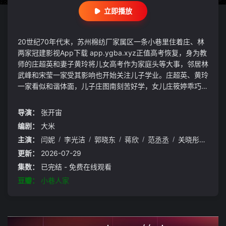
立即播放
20世纪70年代末，苏州棉纺厂家属区一条小巷里住着庄、林
两家冠建影视App下载 app.ygba.xyz正值高考恢复，身为教
师的庄超英和妻子黄玲将儿女高考作为家庭头等大事，邻居林
武峰和宋莹一家受其影响也开始关注儿子学业。庄超英、黄玲
一家看似和谐体面，儿子庄图南刻苦好学，女儿庄筱婷乖巧懂
事，但庄超英的懦弱愚孝让家人备受伤害。隔壁林武峰、宋莹
一家看似我行我素，儿子林栋哲异常顽皮，实则夫妻间相互扶
导演：
张开宙
持，亲子间相互尊重，家庭热闹而完满。林武峰和宋莹顺应时
编剧：
大米
代变迁，举家到广州寻找新的机遇，从小青梅竹马的庄筱婷与
主演：
闫妮
/
李光洁
/
郭晓东
/
蒋欣
/
范丞丞
/
关晓彤
/
王安
林栋哲分开后发现对彼此的心意，相约考入同一所大学，在毕
业时面临家庭与现实的阻碍仍坚定地选择了对方，庄图南和李
更新：
2026-07-29
佳辗转多年后也终成眷属。
集数：
已完结 - 免费在线观看
豆瓣：
小巷人家