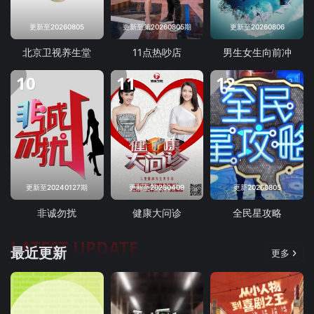
更新至20260805
更新至第20260805期
更新至20260806
北京卫视养生堂
11点热吵店
男生女生向前冲
10
11
12
更新至20240127期
更新至20250409
更新20260805
非诚勿扰
健康大问诊
全民星攻略
LATEST UPDATE
最近更新
更多