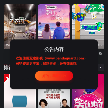
更新至20260806第9期下
更新至20260806第11期尝鲜
更新至20260806(旅行日记第6期)
公告内容
天才厨人
喜欢你我也是第六季
地球超新鲜第二季
欢迎使用冠建影视（www.pandaguard.com）
RANKING
APP资源更丰富，线路更多，还有弹幕哦
排行榜
推荐
好的，我记住啦
1
2
3