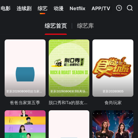
电影
连续剧
综艺
动漫
Netflix
APP/TV
我的观影记录
综艺首页
综艺库
暂无观看影片的记录
更新20260806萌娃当家第12期
更新20260806第3期离场之后
更新20260805
爸爸当家第五季
脱口秀和Ta的朋友们第三季
食尚玩家