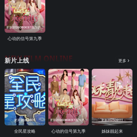
更新20260806第1期加更上
心动的信号第九季
NEW FILM ONLINE
新片上线
更多
更新20260805
更新20260806第1期加更上
更新202509111
全民星攻略
心动的信号第九季
姊妹靓起来