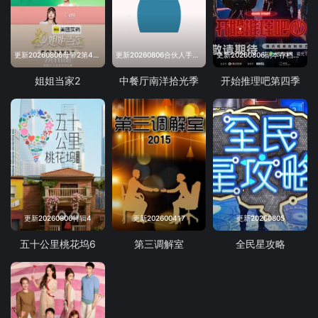
更新20260806母带2第4期下
更新20260806合伙人手记第8期
更新20260806副本存档中第9期
姐姐当家2
中餐厅南洋拾光季
开始推理吧第四季
更新20260806特辑4
更新202600417
更新20260805
五十公里桃花坞6
第三调解室
全民星攻略